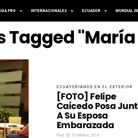
LIGA PRO
INTERNACIONALES
ECUADOR
MUNDIAL 20
ts Tagged "María
ECUATORIANOS EN EL EXTERIOR
[FOTO] Felipe
Caicedo Posa Jun
A Su Esposa
Embarazada
Paul
23 febrero, 2016