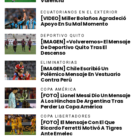
Valencia
ECUATORIANOS EN EL EXTERIOR
[VIDEO] Miller Bolaños Agradeció
Apoyo En Su Mal Momento
DEPORTIVO QUITO
[IMAGEN] «Volveremos» El Mensaje
De Deportivo Quito Tras El
Descenso
ELIMINATORIAS
[IMAGEN] Chile Escribió Un
Polémico Mensaje En Vestuario
Contra Perú
COPA AMÉRICA
[FOTO] Lionel Messi Dio Un Mensaje
A Los Hinchas De Argentina Tras
Perder La Copa América
COPA LIBERTADORES
[FOTO] El Mensaje Con El Que
Ricardo Ferretti Motivó A Tigres
Ante Emelec