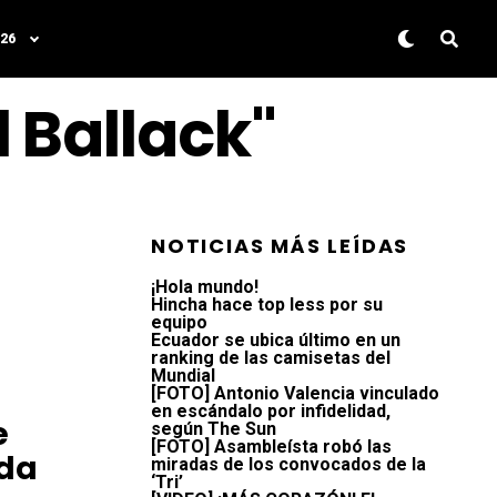
26
 Ballack"
NOTICIAS MÁS LEÍDAS
¡Hola mundo!
Hincha hace top less por su
equipo
Ecuador se ubica último en un
ranking de las camisetas del
Mundial
[FOTO] Antonio Valencia vinculado
en escándalo por infidelidad,
e
según The Sun
[FOTO] Asambleísta robó las
ada
miradas de los convocados de la
‘Tri’