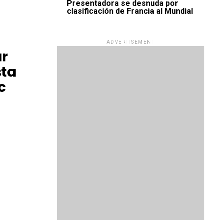
Presentadora se desnuda por
clasificación de Francia al Mundial
ADVERTISEMENT
ar
sta
c