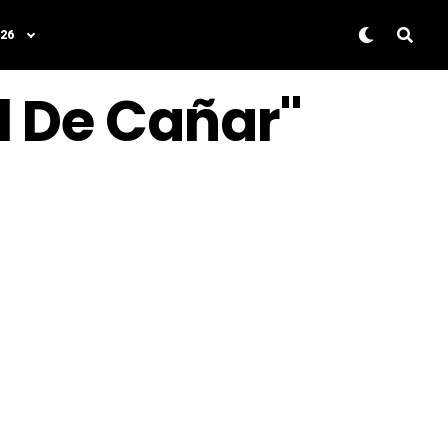
26
l De Cañar"