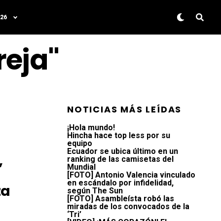
26
reja"
NOTICIAS MÁS LEÍDAS
¡Hola mundo!
Hincha hace top less por su
equipo
Ecuador se ubica último en un
,
ranking de las camisetas del
Mundial
[FOTO] Antonio Valencia vinculado
en escándalo por infidelidad,
za
según The Sun
[FOTO] Asambleísta robó las
miradas de los convocados de la
‘Tri’