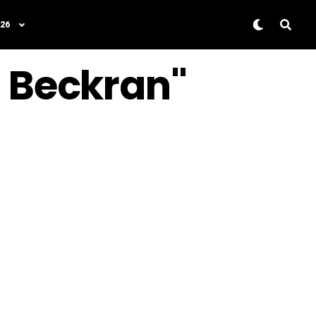
26
a Beckran"