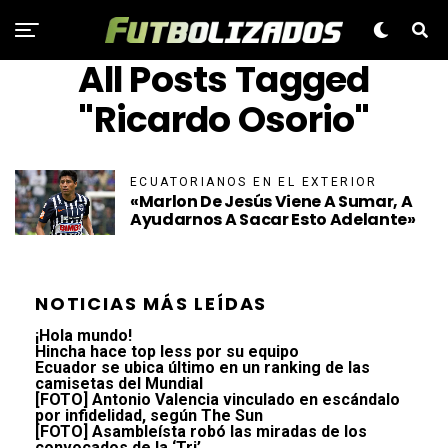
All Posts Tagged
"Ricardo Osorio"
ECUATORIANOS EN EL EXTERIOR
«Marlon De Jesús Viene A Sumar, A
Ayudarnos A Sacar Esto Adelante»
NOTICIAS MÁS LEÍDAS
¡Hola mundo!
Hincha hace top less por su equipo
Ecuador se ubica último en un ranking de las
camisetas del Mundial
[FOTO] Antonio Valencia vinculado en escándalo
por infidelidad, según The Sun
[FOTO] Asambleísta robó las miradas de los
convocados de la ‘Tri’