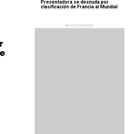
Presentadora se desnuda por
clasificación de Francia al Mundial
ADVERTISEMENT
A
r
De