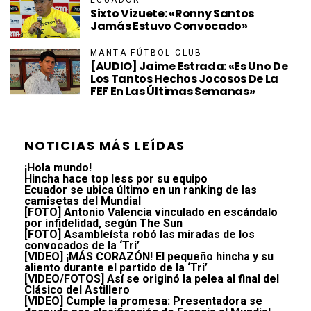
ECUADOR
Sixto Vizuete: «Ronny Santos
Jamás Estuvo Convocado»
MANTA FÚTBOL CLUB
[AUDIO] Jaime Estrada: «Es Uno De
Los Tantos Hechos Jocosos De La
FEF En Las Últimas Semanas»
NOTICIAS MÁS LEÍDAS
¡Hola mundo!
Hincha hace top less por su equipo
Ecuador se ubica último en un ranking de las
camisetas del Mundial
[FOTO] Antonio Valencia vinculado en escándalo
por infidelidad, según The Sun
[FOTO] Asambleísta robó las miradas de los
convocados de la ‘Tri’
[VIDEO] ¡MÁS CORAZÓN! El pequeño hincha y su
aliento durante el partido de la ‘Tri’
[VIDEO/FOTOS] Así se originó la pelea al final del
Clásico del Astillero
[VIDEO] Cumple la promesa: Presentadora se