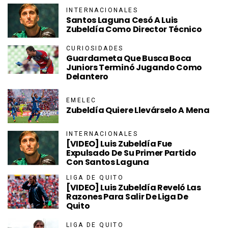
INTERNACIONALES
Santos Laguna Cesó A Luis
Zubeldía Como Director Técnico
CURIOSIDADES
Guardameta Que Busca Boca
Juniors Terminó Jugando Como
Delantero
EMELEC
Zubeldía Quiere Llevárselo A Mena
INTERNACIONALES
[VIDEO] Luis Zubeldía Fue
Expulsado De Su Primer Partido
Con Santos Laguna
LIGA DE QUITO
[VIDEO] Luis Zubeldía Reveló Las
Razones Para Salir De Liga De
Quito
LIGA DE QUITO