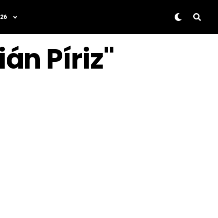
26
án Píriz"