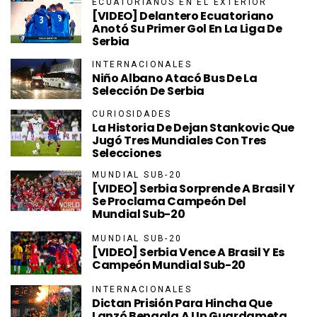
ECUATORIANOS EN EL EXTERIOR
[VIDEO] Delantero Ecuatoriano
Anotó Su Primer Gol En La Liga De
Serbia
INTERNACIONALES
Niño Albano Atacó Bus De La
Selección De Serbia
CURIOSIDADES
La Historia De Dejan Stankovic Que
Jugó Tres Mundiales Con Tres
Selecciones
MUNDIAL SUB-20
[VIDEO] Serbia Sorprende A Brasil Y
Se Proclama Campeón Del
Mundial Sub-20
MUNDIAL SUB-20
[VIDEO] Serbia Vence A Brasil Y Es
Campeón Mundial Sub-20
INTERNACIONALES
Dictan Prisión Para Hincha Que
Lanzó Bengala A Un Guardameta