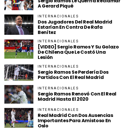
Sergio Ramos Le Querría Reclamar
A Gerard Piqué
INTERNACIONALES
Dos Jugadores Del Real Madrid
Estarían En Contra De Rafa
Benítez
INTERNACIONALES
[VIDEO] Sergio Ramos Y Su Golazo
De Chilena Que Le Costó Una
Lesión
INTERNACIONALES
Sergio Ramos Se Perdería Dos
Partidos Con El Real Madrid
INTERNACIONALES
Sergio Ramos Renovó Con El Real
Madrid Hasta El 2020
INTERNACIONALES
Real Madrid Con Dos Ausencias
Importantes Para Amistoso En
Oslo