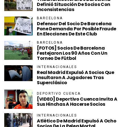
Definió Situación De Socios Con
Inconsistencias
BARCELONA
Defensor Del Socio De Barcelona
Pone Demanda Por Posible Fraude
En Elecciones De Este Club
BARCELONA
[FOTOS] Socios De Barcelona
Festejaron Los 90 Años Con Un
Torneo De Fútbol
INTERNACIONALES
Real Madrid Expulsó A Socios Que
Insultaron A Jugadores Tras
Superclásico
DEPORTIVO CUENCA
[VIDEO] Deportivo Cuenca Invita A
Sus Hinchas A Hacerse Socios
INTERNACIONALES
Atlético De Madrid Expulsó A Ocho
Socios De La Pelea Mortal