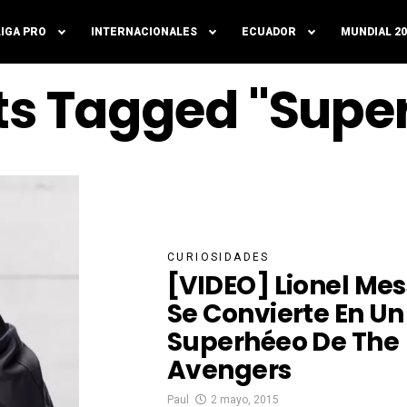
LIGA PRO
INTERNACIONALES
ECUADOR
MUNDIAL 20
sts Tagged "Supe
CURIOSIDADES
[VIDEO] Lionel Mes
Se Convierte En Un
Superhéeo De The
Avengers
Paul
2 mayo, 2015