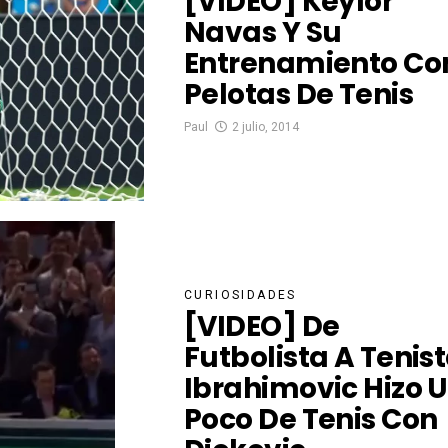
[VIDEO] Keylor
Navas Y Su
Entrenamiento Co
Pelotas De Tenis
Paul
2 julio, 2014
CURIOSIDADES
[VIDEO] De
Futbolista A Tenist
Ibrahimovic Hizo 
Poco De Tenis Con