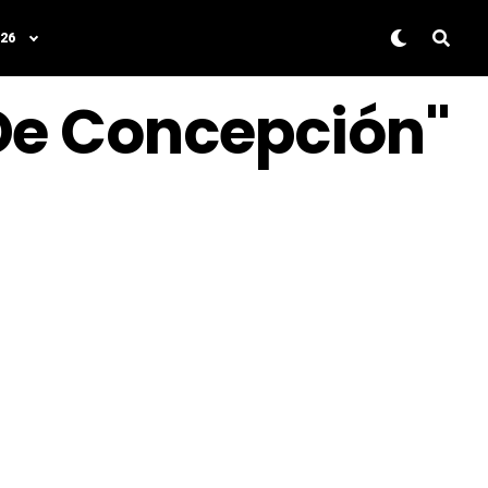
26
 De Concepción"