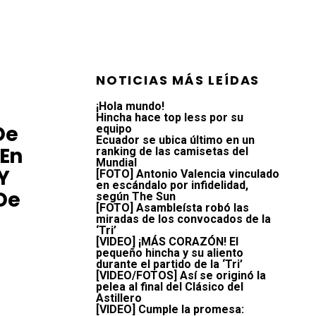
NOTICIAS MÁS LEÍDAS
¡Hola mundo!
Hincha hace top less por su
De
equipo
Ecuador se ubica último en un
En
ranking de las camisetas del
Mundial
Y
[FOTO] Antonio Valencia vinculado
en escándalo por infidelidad,
 De
según The Sun
[FOTO] Asambleísta robó las
miradas de los convocados de la
‘Tri’
[VIDEO] ¡MÁS CORAZÓN! El
pequeño hincha y su aliento
durante el partido de la ‘Tri’
[VIDEO/FOTOS] Así se originó la
pelea al final del Clásico del
Astillero
[VIDEO] Cumple la promesa: