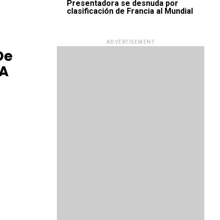
Presentadora se desnuda por
clasificación de Francia al Mundial
ADVERTISEMENT
De
 A