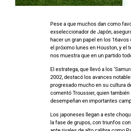
Pese a que muchos dan como favor
exseleccionador de Japón, aseguró 
hacer un gran papel en los 16avos d
el próximo lunes en Houston, y el t
nos muestra que en un partido todo
El estratega, que llevó a los ‘Samur
2002, destacó los avances notables
progresado mucho en su cultura de
comentó Troussier, quien también 
desempeñan en importantes camp
Los japoneses llegan a este choqu
la fase de grupos, con triunfos c
ante rivales de alto calibre como P