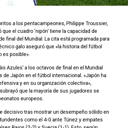
itos a los pentacampeones, Philippe Troussier,
que el cuadro ‘nipón’ tiene la capacidad de
e final del Mundial. La cita está programada para
écnico galo aseguró que «la historia del fútbol
 es posible».
áis Azules’ a los octavos de final en el Mundial
 de Japón en el fútbol internacional. «Japón ha
fensiva y en su organización colectiva»,
subrayó que la mayoría de sus jugadores se
eonatos europeos.
e decisivo tras mostrar un desempeño sólido en
ontundentes como el 4-0 ante Túnez y empates
aíses Bajos (2-2) y Suecia (1-1). Esto, según