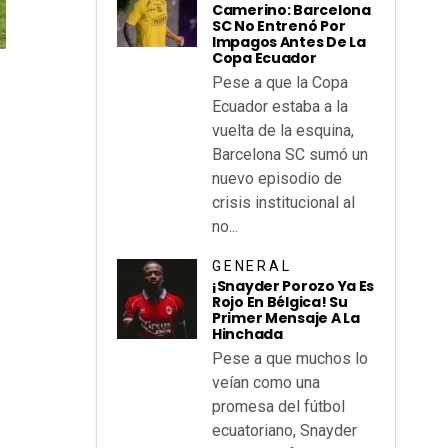
Camerino: Barcelona
SC No Entrenó Por
Impagos Antes De La
Copa Ecuador
Pese a que la Copa
Ecuador estaba a la
vuelta de la esquina,
Barcelona SC sumó un
nuevo episodio de
crisis institucional al
no...
GENERAL
¡Snayder Porozo Ya Es
Rojo En Bélgica! Su
Primer Mensaje A La
Hinchada
Pese a que muchos lo
veían como una
promesa del fútbol
ecuatoriano, Snayder