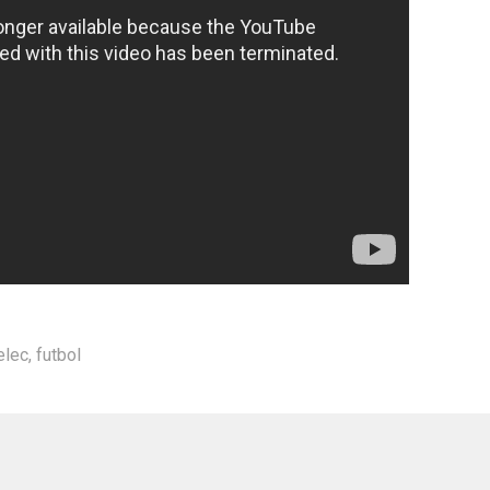
lec
,
futbol