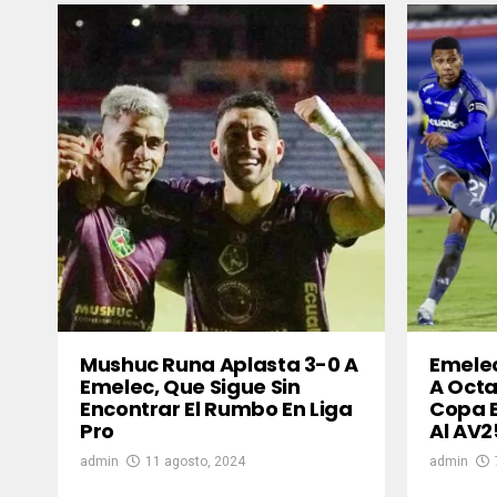
Mushuc Runa Aplasta 3-0 A
Emelec
Emelec, Que Sigue Sin
A Octa
Encontrar El Rumbo En Liga
Copa 
Pro
Al AV2
admin
11 agosto, 2024
admin