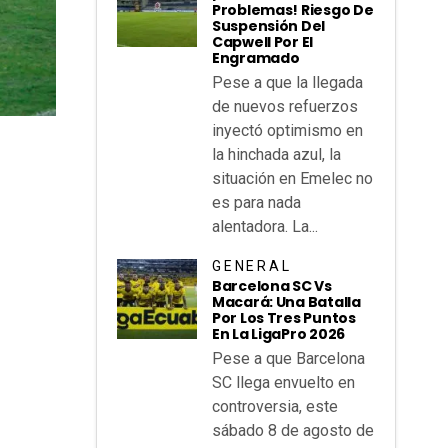
Problemas! Riesgo De
Suspensión Del
Capwell Por El
Engramado
Pese a que la llegada
de nuevos refuerzos
inyectó optimismo en
la hinchada azul, la
situación en Emelec no
es para nada
alentadora. La...
GENERAL
Barcelona SC Vs
Macará: Una Batalla
Por Los Tres Puntos
En La LigaPro 2026
Pese a que Barcelona
SC llega envuelto en
controversia, este
sábado 8 de agosto de