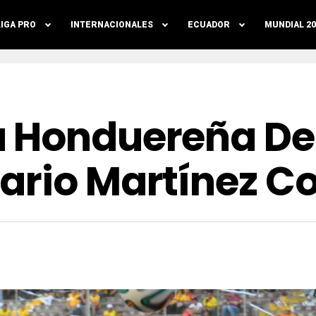
LIGA PRO
INTERNACIONALES
ECUADOR
MUNDIAL 20
 Honduereña Des
ario Martínez C