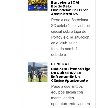
Barcelona SC Al
Borde De La
Eliminación Por Error
Administrativo
Pese a que Barcelona
SC celebró una victoria
crucial sobre Liga de
Portoviejo, la situación
en el club se ha
tornado sombría
debido a...
GENERAL
Duelo De Titanes: Liga
De Quito E IDV Se
Enfrentan En Un
Clásico Apasionante
Pese a que ambos
equipos llegan con
mentalidades
opuestas, este viernes