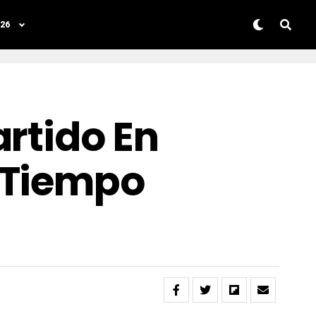
26
rtido En
 Tiempo