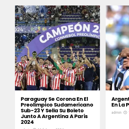
Paraguay Se Corona En El
Argent
Preolímpico Sudamericano
En La 
Sub-23 Y Sella Su Boleto
admin
Junto A Argentina A París
2024