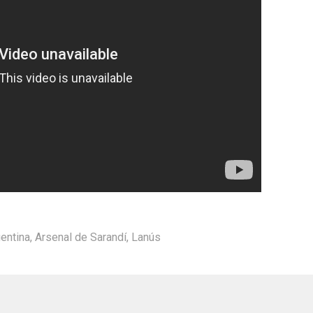
entina
,
Arsenal de Sarandí
,
Lanús