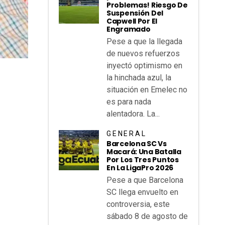
Problemas! Riesgo De
Suspensión Del
Capwell Por El
Engramado
Pese a que la llegada
de nuevos refuerzos
inyectó optimismo en
la hinchada azul, la
situación en Emelec no
es para nada
alentadora. La...
GENERAL
Barcelona SC Vs
Macará: Una Batalla
Por Los Tres Puntos
En La LigaPro 2026
Pese a que Barcelona
SC llega envuelto en
controversia, este
sábado 8 de agosto de