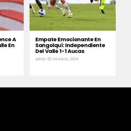
ence A
Empate Emocionante En
lle En
Sangolquí: Independiente
Del Valle 1-1 Aucas
admin
24 marzo, 2024