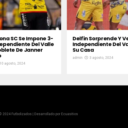
ona SC Se Impone 3-
Delfín Sorprende Y V
dependiente Del Valle
Independiente Del Va
blete De Janner
Su Casa
o
admin
3 agosto, 2024
10 agosto, 2024
© 2024 Futbolizados | Desarrollado por
Ecuasitios