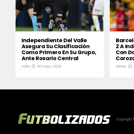
Independiente Del Valle
Barcel
Asegura Su Clasificación
2 A In
Como Primero En Su Grupo,
Con Do
Ante Rosario Central
Coroz
sofia
28 mayo, 2026
admin
Copyright 