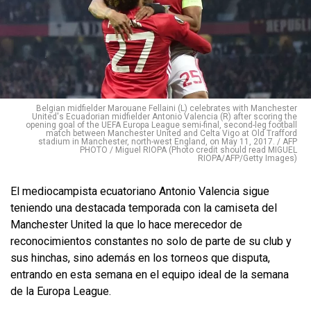
Belgian midfielder Marouane Fellaini (L) celebrates with Manchester
United's Ecuadorian midfielder Antonio Valencia (R) after scoring the
opening goal of the UEFA Europa League semi-final, second-leg football
match between Manchester United and Celta Vigo at Old Trafford
stadium in Manchester, north-west England, on May 11, 2017. / AFP
PHOTO / Miguel RIOPA (Photo credit should read MIGUEL
RIOPA/AFP/Getty Images)
​El mediocampista ecuatoriano Antonio Valencia sigue
teniendo una destacada temporada con la camiseta del
Manchester United la que lo hace merecedor de
reconocimientos constantes no solo de parte de su club y
sus hinchas, sino además en los torneos que disputa,
entrando en esta semana en el equipo ideal de la semana
de la Europa League.