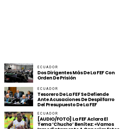
ECUADOR
Dos Dirigentes Más De La FEF Con
Orden De Prisión
ECUADOR
Tesorero De La FEF Se Defiende
Ante Acusaciones De Despilfarro
Del Presupuesto De La FEF
ECUADOR
[AUDIO/FOTO] La FEF Aclara El
Tema ‘Chucho’ Benítez: «Vamos