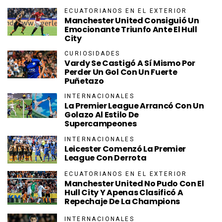
ECUATORIANOS EN EL EXTERIOR
Manchester United Consiguió Un
Emocionante Triunfo Ante El Hull
City
CURIOSIDADES
Vardy Se Castigó A Sí Mismo Por
Perder Un Gol Con Un Fuerte
Puñetazo
INTERNACIONALES
La Premier League Arrancó Con Un
Golazo Al Estilo De
Supercampeones
INTERNACIONALES
Leicester Comenzó La Premier
League Con Derrota
ECUATORIANOS EN EL EXTERIOR
Manchester United No Pudo Con El
Hull City Y Apenas Clasificó A
Repechaje De La Champions
INTERNACIONALES