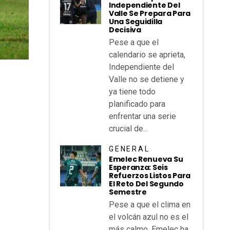
Independiente Del
Valle Se Prepara Para
Una Seguidilla
Decisiva
Pese a que el
calendario se aprieta,
Independiente del
Valle no se detiene y
ya tiene todo
planificado para
enfrentar una serie
crucial de...
GENERAL
Emelec Renueva Su
Esperanza: Seis
Refuerzos Listos Para
El Reto Del Segundo
Semestre
Pese a que el clima en
el volcán azul no es el
más calmo, Emelec ha