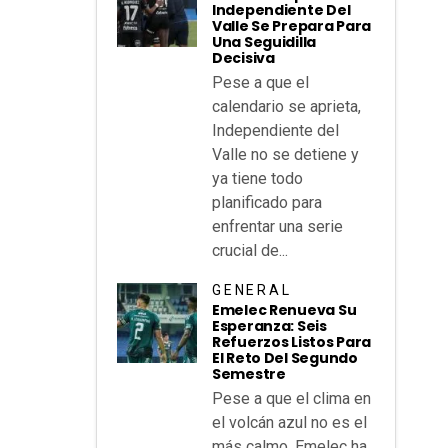
Independiente Del
Valle Se Prepara Para
Una Seguidilla
Decisiva
Pese a que el
calendario se aprieta,
Independiente del
Valle no se detiene y
ya tiene todo
planificado para
enfrentar una serie
crucial de...
GENERAL
Emelec Renueva Su
Esperanza: Seis
Refuerzos Listos Para
El Reto Del Segundo
Semestre
Pese a que el clima en
el volcán azul no es el
más calmo, Emelec ha